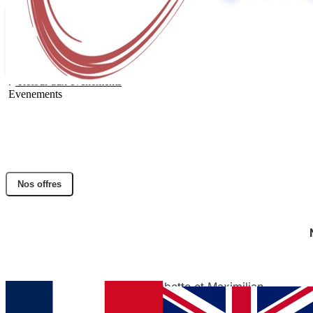
Retour aux évènements
Evenements
3 AF SPACE PROPULSION BARI
(ITALIE)
Partager l'article
Nos offres
Facebook
Twitter
LinkedIn
🚀 Heureux d’être présents à Space Propulsion 2026
aux côtés d’Aerospazio et Mars Space Ltd !
Laurent Brunel, Patrick Combette et Maximilian
Zurkaulen représentent DACTEM International sur