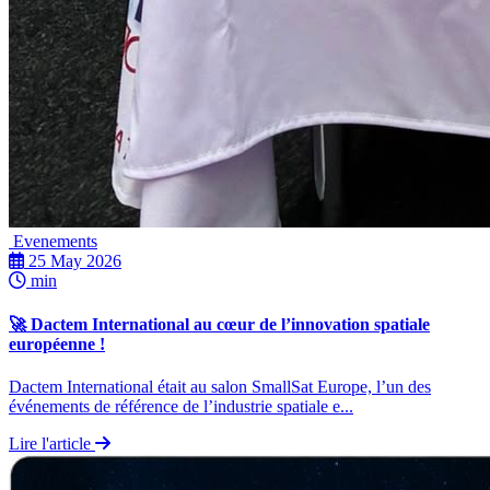
Evenements
25 May 2026
min
🚀 Dactem International au cœur de l’innovation spatiale
européenne !
Dactem International était au salon SmallSat Europe, l’un des
événements de référence de l’industrie spatiale e...
Lire l'article