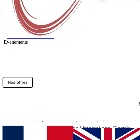
Retour aux évènements
Evenements
Salon IEPC LONDRES 14 septembre
2025
Partager l'article
Nos offres
Facebook
Twitter
LinkedIn
Nous serons présents au IEPC 2025 à Londres !
Du 14 au 19 septembre 2025, notre équipe
participera à la 39e édition de l'International Electric
Propulsion Conference (IEPC), organisée à l'Imperial