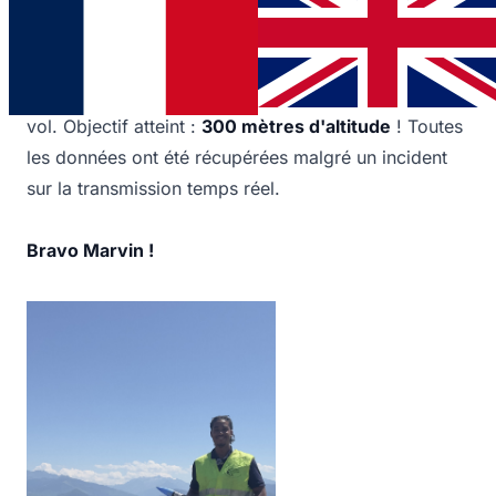
lors du
C'Space 2025
, la campagne nationale du
CNES
et
Planète Sciences
. La fusée (85 cm, 60 mm
de diamètre) embarquait une charge utile pour
mesurer la pression atmosphérique et analyser le
vol. Objectif atteint :
300 mètres d'altitude
! Toutes
les données ont été récupérées malgré un incident
sur la transmission temps réel.
Bravo Marvin !