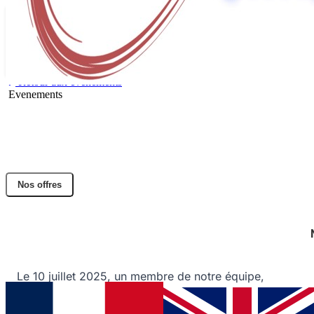
Retour aux évènements
Evenements
Succès au C'Space 2025 : 300 mètres
atteints !
Partager l'article
Nos offres
Facebook
Twitter
LinkedIn
Un collaborateur DACTEM International réussit
son lancement de mini-fusée.
Le 10 juillet 2025, un membre de notre équipe,
Marvin
, a lancé avec succès sa mini-fusée
"Esmée"